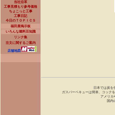
当社沿革
工事見積もり参考価格
ちょこっと工事
工事日記
今日のＴＯＰＩＣＳ
福田屋掲示板
いろんな燃料豆知識
リンク集
注文に関するご案内
店舗地図
日本では炭を
ガスバーベキューは簡単、コック
アメリカ
国内