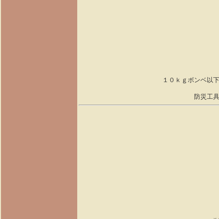
１０ｋｇボンベ以
防災工