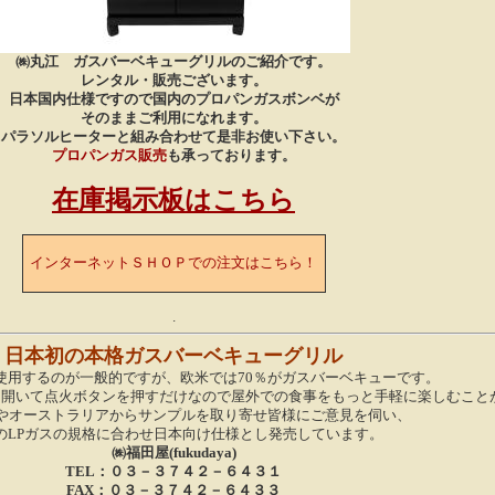
㈱丸江 ガスバーベキューグリルのご紹介です。
レンタル・販売ございます。
日本国内仕様ですので国内のプロパンガスボンベが
そのままご利用になれます。
パラソルヒーターと組み合わせて是非お使い下さい。
プロパンガス販売
も承っております。
在庫掲示板はこちら
インターネットＳＨＯＰでの注文はこちら！
.
日本初の本格ガスバーベキューグリル
使用するのが一般的ですが、欧米では70％がガスバーベキューです。
を開いて点火ボタンを押すだけなので屋外での食事をもっと手軽に楽しむこと
やオーストラリアからサンプルを取り寄せ皆様にご意見を伺い、
のLPガスの規格に合わせ日本向け仕様とし発売しています。
㈱福田屋(fukudaya)
TEL：０３－３７４２－６４３１
FAX：０３－３７４２－６４３３