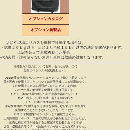
オプションカタログ
オプション新製品
店頭や現場よりガスを車載で移動する場合は、
下・総量２０ｋｇ以下、店頭より半径１５ｋｍ以内の法定制限があります。
上記を超えて車載移動した場合、
具や消火器・許可証がない無許可車両は取締の対象となります。
海外製ガス器具についてお問い合わせが多いので
当店のスタンスを記載致します。
weber等海外製のガスバーベキューグリルを輸入・持込により
日本国内で使用することについては特段法律による制限はなく、
また使用するガスの種類がプロパンガスであれば、
バーナー等の燃焼部を使用する事は可能です。
ただし、本体付属のボンベや圧力調整器については、
持込・輸入した者(会社、個人を問わず)が
ＪＩＡ（日本ガス機器検査協会）等
法定検査機関にて検査を受け認証を取得しなければ日本国内で
流通することができないことになっています。
本体に日本国内のボンベがうまく接続できるか、
圧力調整器・ホース・口金の取替えが必要があるかどうかなど、
国内仕様に本体が適合するか確認する必要がありますが
現在、接続金具等でＪＩＡ認証のものが全くご用意できません。