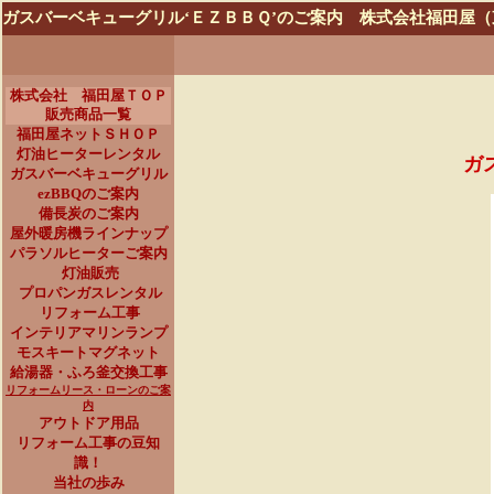
ガスバーベキューグリル‘ＥＺＢＢＱ’のご案内 株式会社福田屋
株式会社 福田屋ＴＯＰ
販売商品一覧
福田屋ネットＳＨＯＰ
灯油ヒーターレンタル
ガ
ガスバーベキューグリル
ezBBQのご案内
備長炭のご案内
屋外暖房機ラインナップ
パラソルヒーターご案内
灯油販売
プロパンガスレンタル
リフォーム工事
インテリアマリンランプ
モスキートマグネット
給湯器・ふろ釜交換工事
リフォームリース・ローンのご案
内
アウトドア用品
リフォーム工事の豆知
識！
当社の歩み