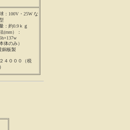
球：100V・25W な
型
量：約0.9ｋｇ
法(mm）：
5h×137w
本体のみ）
黄銅板製
２４０００（税
）