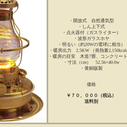
・開放式 自然通気型
・しん上下式
・点火器付（ガスライター）
・波形ガラスホヤ
・明るい（約20Wの電球に相当）
・暖房出力 2.5KW （発熱量2,150kcal
・暖房の目安 木造7畳、コンクリート
・寸法（cm） 52.5h×40.0w
・黄銅版製
価格
￥７０、０００（税込）
送料別