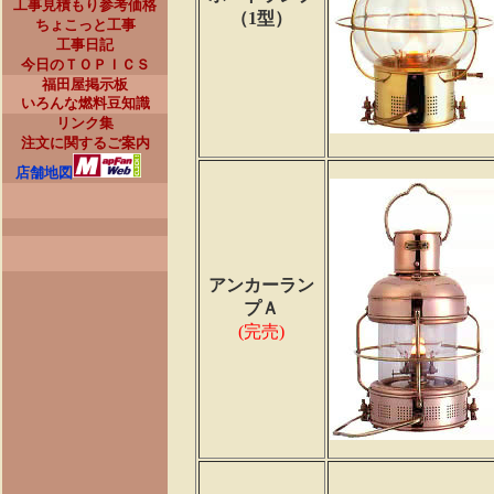
工事見積もり参考価格
（1型）
ちょこっと工事
工事日記
今日のＴＯＰＩＣＳ
福田屋掲示板
いろんな燃料豆知識
リンク集
注文に関するご案内
店舗地図
アンカーラン
プＡ
(完売)