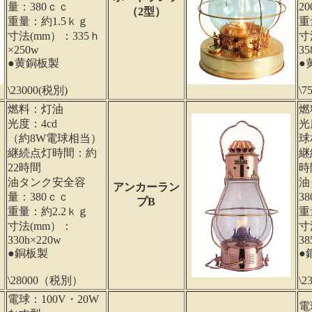
量：380ｃｃ
2
（2型）
重量：約1.5ｋｇ
重
寸法(mm）：335ｈ
寸
×250w
35
●黄銅板製
●
\23000(税別)
\
燃料：灯油
燃
光度：4cd
光
（約8W電球相当）
球
継続点灯時間：約
継
22時間
時
油タンク安全容
油
アンカーラン
量：380ｃｃ
3
プB
重量：約2.2ｋｇ
重
寸法(mm）：
寸
330h×220w
38
●銅板製
●
\28000（税別）
\
電球：100V・20W
電