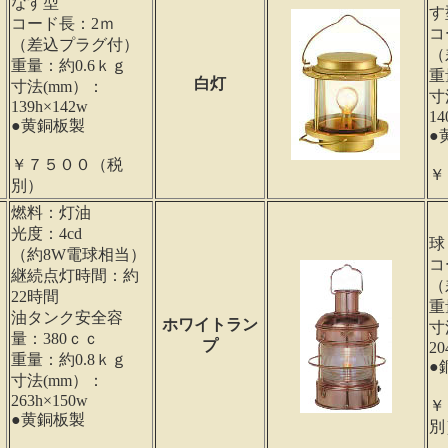
なす型
す
コード長：2ｍ
コ
（差込プラグ付）
（
重量：約0.6ｋｇ
重
白灯
寸法(mm）：
寸
139h×142w
14
●黄銅板製
●
￥７５００（税
￥
別）
燃料：灯油
光度：4cd
球
（約8W電球相当）
コ
継続点灯時間：約
（
22時間
重
油タンク安全容
ホワイトラン
寸
量：380ｃｃ
プ
20
重量：約0.8ｋｇ
●
寸法(mm）：
263h×150w
￥
●黄銅板製
別