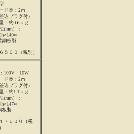
型
ード長：2ｍ
差込プラグ付）
量：約0.6ｋｇ
法(mm）：
0h×140w
黄銅板製
６５００（税別）
：100V・10W
ード長：2ｍ
差込プラグ付）
量：約1.1ｋｇ
法(mm）：
4h×147w
銅板製
１７０００（税
）