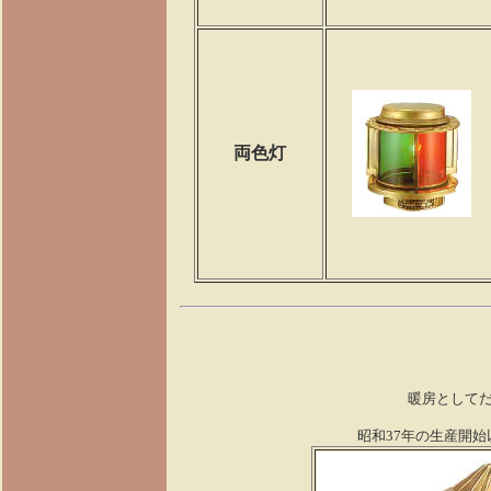
両色灯
暖房として
昭和37年の生産開