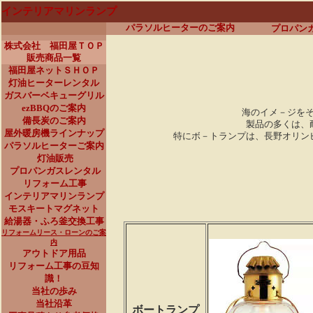
インテリアマリンランプ
パラソルヒーターのご案内
プロパン
株式会社 福田屋ＴＯＰ
販売商品一覧
福田屋ネットＳＨＯＰ
灯油ヒーターレンタル
ガスバーベキューグリル
ezBBQのご案内
海のイメ－ジを
備長炭のご案内
製品の多くは、
屋外暖房機ラインナップ
特にボ－トランプは、長野オリン
パラソルヒーターご案内
灯油販売
プロパンガスレンタル
リフォーム工事
インテリアマリンランプ
モスキートマグネット
給湯器・ふろ釜交換工事
リフォームリース・ローンのご案
内
アウトドア用品
リフォーム工事の豆知
識！
当社の歩み
当社沿革
ボートランプ