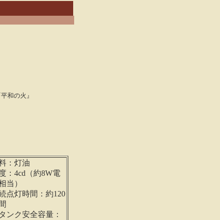
『平和の火』
料：灯油
度：4cd（約8W電
相当）
続点灯時間：約120
間
タンク安全容量：