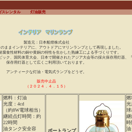
ガスレンタル
灯油販売
製造元：日本船燈株式会社
そのままインテリアに、アウトドアにマリンランプとして再現しました。
耐腐食性材料の銅や黄銅の特性を生かした熟練工による手づくりです。
ピック、国民体育大会、日本で開催されたアジア大会等の採火保存用灯器、
保存用灯器として広くご利用頂いております。
アンティークな灯油・電気式ランプをどうぞ。
販売中止品
（２０２４．４．１５）
燃料：灯油
燃
光度：4cd
光
（約8W電球相当）
球
継続点灯時間：約
継
22時間
時
油タンク安全容
油
ボートランプ