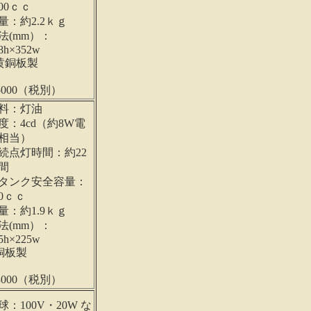
000ｃｃ
量：約2.2ｋｇ
法(mm）：
8h×352w
黄銅板製
75000（税別）
料：灯油
度：4cd（約8W電
相当）
続点灯時間：約22
間
タンク安全容量：
80ｃｃ
量：約1.9ｋｇ
法(mm）：
5h×225w
銅板製
23000（税別）
球：100V・20W な