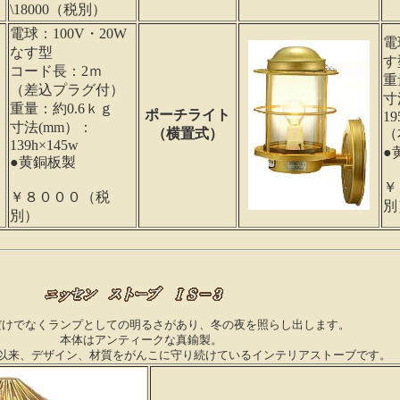
\18000（税別）
電球：100V・20W
電
なす型
す
コード長：2ｍ
重
（差込プラグ付）
寸
重量：約0.6ｋｇ
ポーチライト
19
寸法(mm）：
（横置式）
（
139h×145w
●
●黄銅板製
￥
￥８０００（税
別
別）
だけでなくランプとしての明るさがあり、冬の夜を照らし出します。
本体はアンティークな真鍮製。
始以来、デザイン、材質をがんこに守り続けているインテリアストーブです。