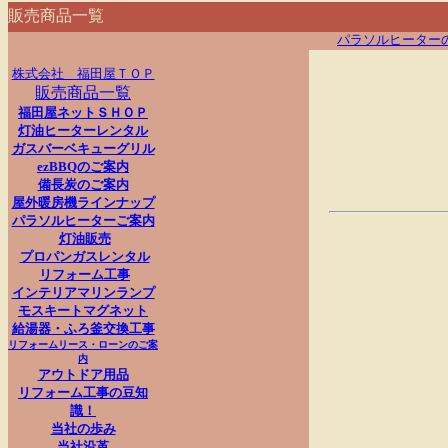
販売商品一覧
パラソルヒーター
株式会社 福田屋ＴＯＰ
販売商品一覧
福田屋ネットＳＨＯＰ
灯油ヒーターレンタル
ガスバーベキューグリル
ezBBQのご案内
備長炭のご案内
屋外暖房機ラインナップ
パラソルヒーターご案内
灯油販売
プロパンガスレンタル
リフォーム工事
インテリアマリンランプ
モスキートマグネット
給湯器・ふろ釜交換工事
リフォームリース・ローンのご案
内
アウトドア用品
リフォーム工事の豆知
識！
当社の歩み
当社沿革