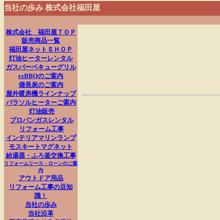
当社の歩み
株式会社福田屋
株式会社 福田屋ＴＯＰ
販売商品一覧
福田屋ネットＳＨＯＰ
灯油ヒーターレンタル
ガスバーベキューグリル
ezBBQのご案内
備長炭のご案内
屋外暖房機ラインナップ
パラソルヒーターご案内
灯油販売
プロパンガスレンタル
リフォーム工事
インテリアマリンランプ
モスキートマグネット
給湯器・ふろ釜交換工事
リフォームリース・ローンのご案
内
アウトドア用品
リフォーム工事の豆知
識！
当社の歩み
当社沿革