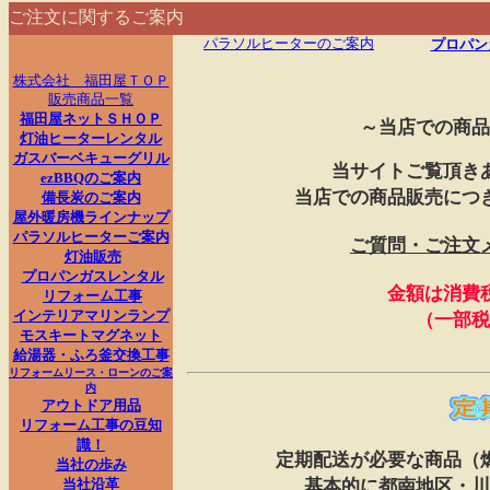
ご注文に関するご案内
パラソルヒーターのご案内
プロパン
株式会社 福田屋ＴＯＰ
販売商品一覧
福田屋ネットＳＨＯＰ
～当店での商品
灯油ヒーターレンタル
ガスバーベキューグリル
当サイトご覧頂き
ezBBQのご案内
当店での商品販売につ
備長炭のご案内
屋外暖房機ラインナップ
パラソルヒーターご案内
ご質問・ご注文
灯油販売
プロパンガスレンタル
金額は消費
リフォーム工事
インテリアマリンランプ
（一部税
モスキートマグネット
給湯器・ふろ釜交換工事
リフォームリース・ローンのご案
内
アウトドア用品
リフォーム工事の豆知
識！
定期配送が必要な商品（
当社の歩み
当社沿革
基本的に都南地区・川