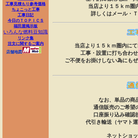
工事見積もり参考価格
当店より１５ｋｍ圏
ちょこっと工事
詳しくはメール・Ｔ
工事日記
今日のＴＯＰＩＣＳ
福田屋掲示板
いろんな燃料豆知識
リンク集
注文に関するご案内
当店より１５ｋｍ圏内にて
店舗地図
工事・設置に打ち合わせ
ご不便をお掛けしない為にもぜ
なお、単品の商
通信販売のご希望
口座振り込み確認
代引き輸送（ヤマト運
ネットショッ